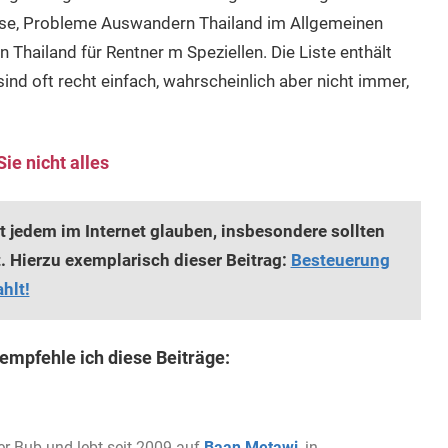
sse, Probleme Auswandern Thailand im Allgemeinen
hailand für Rentner m Speziellen. Die Liste enthält
ind oft recht einfach, wahrscheinlich aber nicht immer,
e nicht alles
 jedem im Internet glauben, insbesondere sollten
 Hierzu exemplarisch dieser Beitrag:
Besteuerung
hlt!
mpfehle ich diese Beiträge:
er Bub und lebt seit 2009 auf
Baan Metawi
, in