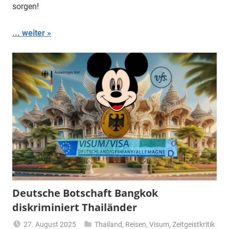
sorgen!
... weiter
Deutsche Botschaft Bangkok
diskriminiert Thailänder
27. August 2025
Thailand
,
Reisen
,
Visum
,
Zeitgeistkritik