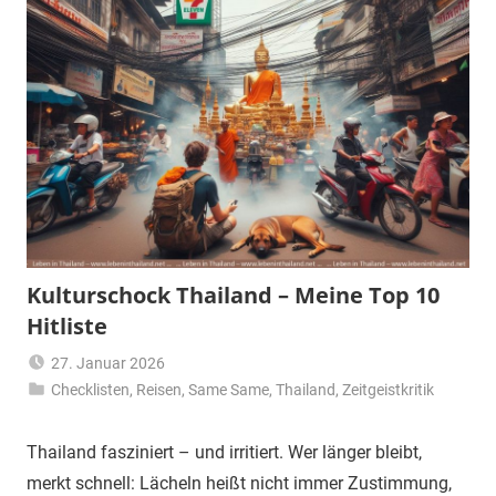
Kulturschock Thailand – Meine Top 10
Hitliste
27. Januar 2026
Checklisten
,
Reisen
Matt
,
Same Same
,
Thailand
,
Zeitgeistkritik
Thailand fasziniert – und irritiert. Wer länger bleibt,
merkt schnell: Lächeln heißt nicht immer Zustimmung,