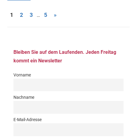
Seitennummerierung
Nächste
1
2
3
5
»
…
Beiträge
der
Beiträge
Bleiben Sie auf dem Laufenden. Jeden Freitag
kommt ein Newsletter
Vorname
Nachname
E-Mail-Adresse