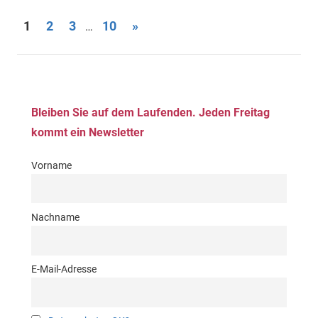
Seitennummerierung
Nächste
1
2
3
10
»
…
Beiträge
der
Beiträge
Bleiben Sie auf dem Laufenden. Jeden Freitag
kommt ein Newsletter
Vorname
Nachname
E-Mail-Adresse