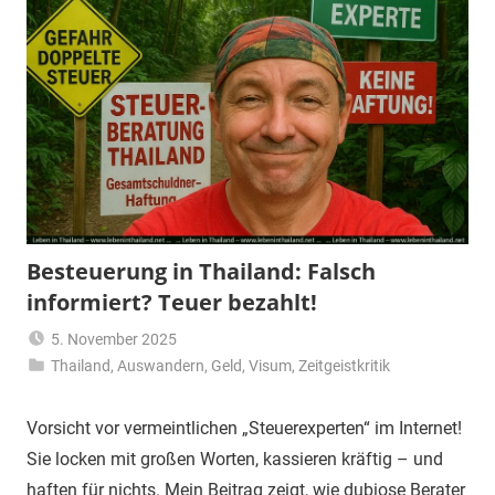
Besteuerung in Thailand: Falsch
informiert? Teuer bezahlt!
5. November 2025
Thailand
,
Auswandern
Matt
,
Geld
,
Visum
,
Zeitgeistkritik
Vorsicht vor vermeintlichen „Steuerexperten“ im Internet!
Sie locken mit großen Worten, kassieren kräftig – und
haften für nichts. Mein Beitrag zeigt, wie dubiose Berater