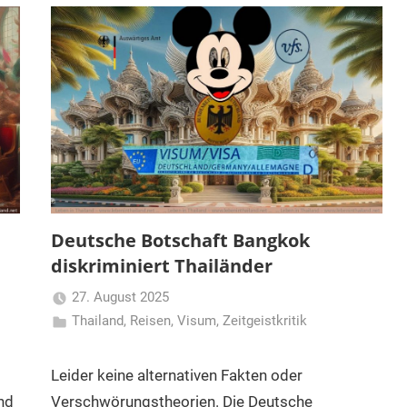
Deutsche Botschaft Bangkok
diskriminiert Thailänder
27. August 2025
Thailand
,
Reisen
,
Visum
Matt
,
Zeitgeistkritik
Leider keine alternativen Fakten oder
nd
Verschwörungstheorien. Die Deutsche