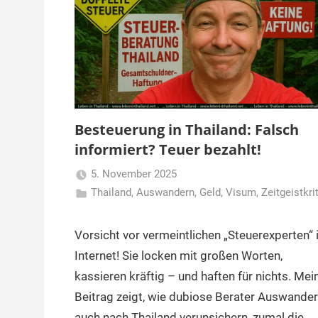
Besteuerung in Thailand: Falsch
informiert? Teuer bezahlt!
5. November 2025
Thailand
,
Auswandern
Matt
,
Geld
,
Visum
,
Zeitgeistkri
Vorsicht vor vermeintlichen „Steuerexperten“
Internet! Sie locken mit großen Worten,
kassieren kräftig – und haften für nichts. Mei
Beitrag zeigt, wie dubiose Berater Auswander
auch nach Thailand verunsichern, zumal die