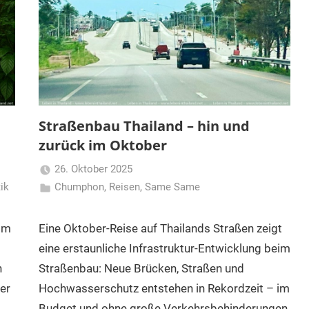
Straßenbau Thailand – hin und
zurück im Oktober
26. Oktober 2025
tik
Chumphon
,
Reisen
,
Matt
Same Same
 im
Eine Oktober-Reise auf Thailands Straßen zeigt
eine erstaunliche Infrastruktur-Entwicklung beim
n
Straßenbau: Neue Brücken, Straßen und
er
Hochwasserschutz entstehen in Rekordzeit – im
Budget und ohne große Verkehrsbehinderungen.