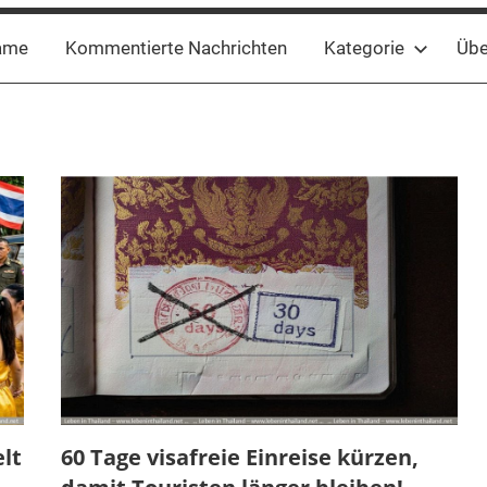
ame
Kommentierte Nachrichten
Kategorie
Übe
lt
60 Tage visafreie Einreise kürzen,