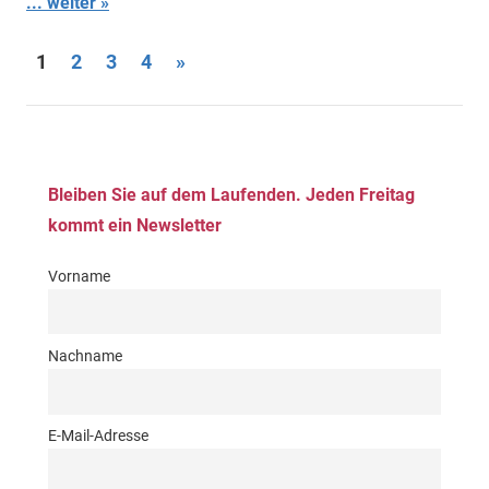
... weiter
Seitennummerierung
Nächste
1
2
3
4
»
Beiträge
der
Beiträge
Bleiben Sie auf dem Laufenden. Jeden Freitag
kommt ein Newsletter
Vorname
Nachname
E-Mail-Adresse