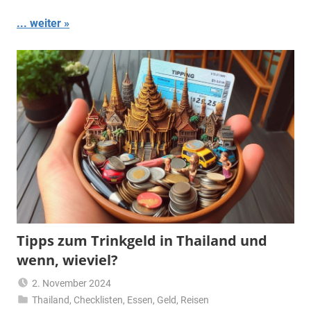
... weiter
Tipps zum Trinkgeld in Thailand und
wenn, wieviel?
2. November 2024
Thailand
,
Checklisten
Matt
,
Essen
,
Geld
,
Reisen