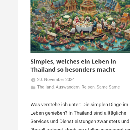
Simples, welches ein Leben in
Thailand so besonders macht
20. November 2024
Thailand
,
Auswandern
Matt
,
Reisen
,
Same Same
Was verstehe ich unter: Die simplen Dinge im
Leben genießen? In Thailand sind alltägliche
Services und Dienstleistungen zwar stets und
überall präsent, doch sie stellen insgesamt ei