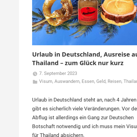
Urlaub in Deutschland, Ausreise a
Thailand – zum Glück nur kurz
7. September 2023
Visum
,
Auswandern
,
Matt
Essen
,
Geld
,
Reisen
,
Thaila
Urlaub in Deutschland steht an, nach 4 Jahren
gibt es sicherlich viele Veränderungen. Vor d
Abflug ist allerdings ein Gang zur Deutschen
Botschaft notwendig und ich muss mein Vis
für Thailand absichern.