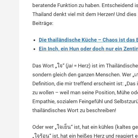
beratende Funktion zu haben. Entscheidend is
Thailand denkt viel mit dem Herzen! Und dies
Beiträge:
Die
thailändische
Küche – Chaos ist das 
Ein Inch, ein Hun oder doch nur ein Zenti
Das Wort „ใจ“ (
jai
= Herz) ist im Thailändische
sondern gleich den ganzen Menschen. Wer „เกร
Definition, die mir treffend erscheint ist: „
zu wollen – weil man seine Position, Mühe ode
Empathie, sozialem Feingefühl und Selbstzurü
thailändisches Wort zu beschreiben!
Oder wer „ใจเย็น“ ist, hat ein kühles (kaltes 
„ใจร้อน“ ist, hat ein heißes Herz und reagiert