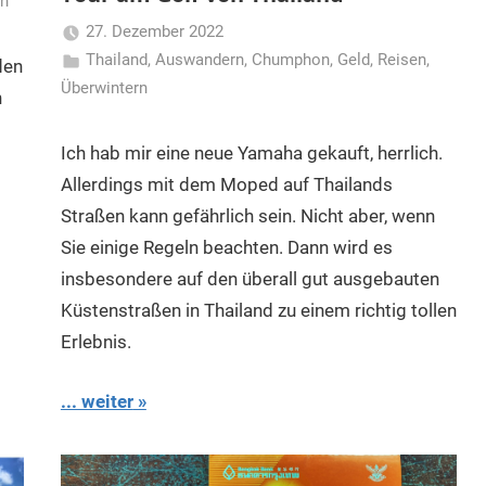
rn
27. Dezember 2022
Thailand
,
Auswandern
Matt
,
Chumphon
,
Geld
,
Reisen
,
den
Überwintern
n
Ich hab mir eine neue Yamaha gekauft, herrlich.
Allerdings mit dem Moped auf Thailands
Straßen kann gefährlich sein. Nicht aber, wenn
Sie einige Regeln beachten. Dann wird es
insbesondere auf den überall gut ausgebauten
Küstenstraßen in Thailand zu einem richtig tollen
Erlebnis.
... weiter