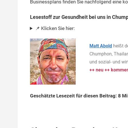
Businessplans finden Sie nachfolgend eine k
Lesestoff zur Gesundheit bei uns in Chum
📌 Klicken Sie hier:
Matt Abold
heißt d
Chumphon, Thailan
und sozial- und wi
++ neu ++ komment
Geschätzte Lesezeit für diesen Beitrag: 8 M