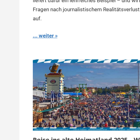
liefert dafür ein lehrreiches Beispiel – und wir
Fragen nach journalistischem Realitätsverlust
auf.
... weiter
Reise ins alte Heimatland 2025 – 