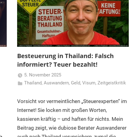
Besteuerung in Thailand: Falsch
informiert? Teuer bezahlt!
5. November 2025
Thailand
,
Auswandern
Matt
,
Geld
,
Visum
,
Zeitgeistkritik
Vorsicht vor vermeintlichen „Steuerexperten“ im
Internet! Sie locken mit großen Worten,
kassieren kräftig – und haften für nichts. Mein
Beitrag zeigt, wie dubiose Berater Auswanderer
auch nach Thailand verunsichern, zumal die