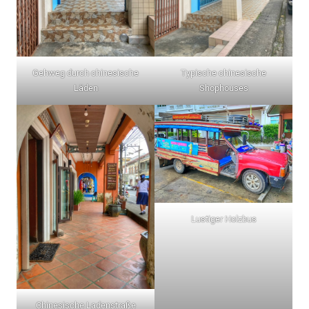
Gehweg durch chinesische
Typische chinesische
Läden
Shophouses
Lustiger Holzbus
Chinesische Ladenstraße