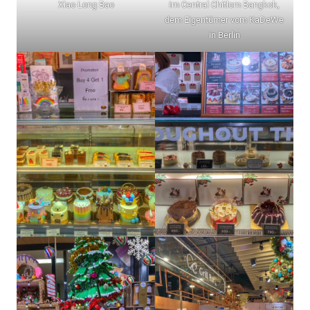
Xiao Long Bao
Im Central Chitlom Bangkok,
dem Eigentümer vom KaDeWe
in Berlin