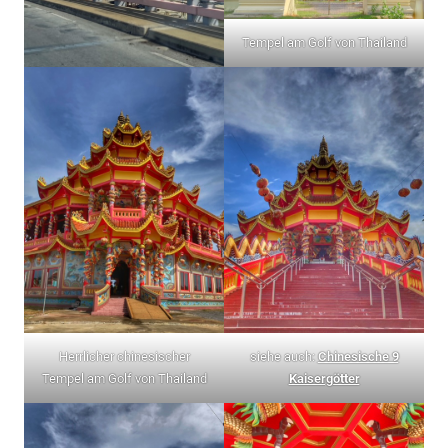
Tempel am Golf von Thailand
Herrlicher chinesischer
siehe auch:
Chinesische 9
Tempel am Golf von Thailand
Kaisergötter