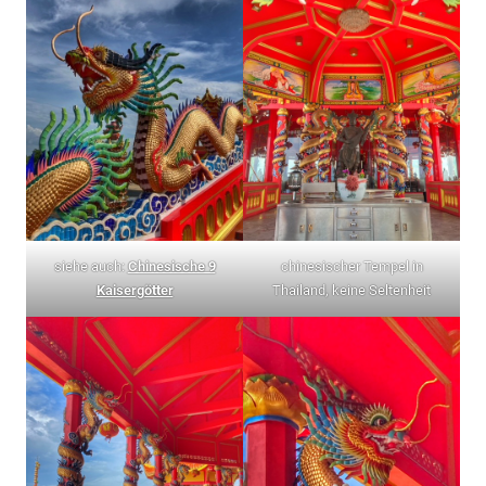
siehe auch:
Chinesische 9
chinesischer Tempel in
Kaisergötter
Thailand, keine Seltenheit