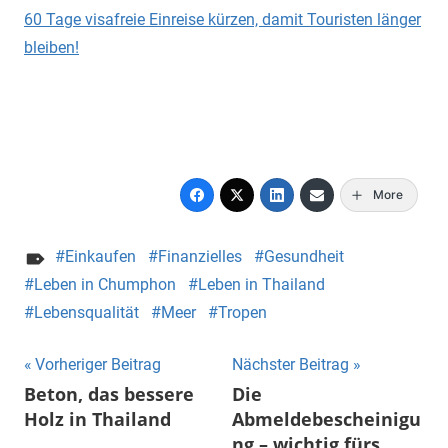
60 Tage visafreie Einreise kürzen, damit Touristen länger
bleiben!
More
Einkaufen
Finanzielles
Gesundheit
Leben in Chumphon
Leben in Thailand
Lebensqualität
Meer
Tropen
Beitragsnavigation
Vorheriger Beitrag
Nächster Beitrag
Beton, das bessere
Die
Holz in Thailand
Abmeldebescheinigu
ng – wichtig fürs