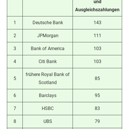
und
Ausgleichszahlungen
1
Deutsche Bank
143
2
JPMorgan
111
3
Bank of America
103
4
Citi Bank
103
frühere Royal Bank of
5
85
Scotland
6
Barclays
95
7
HSBC
83
8
UBS
79