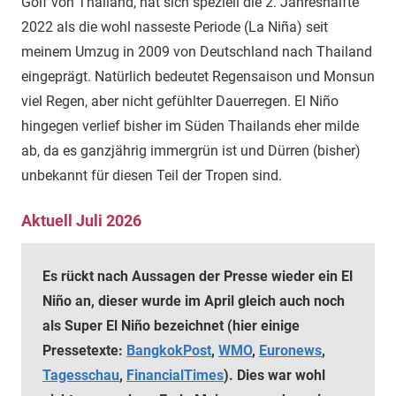
Golf von Thailand, hat sich speziell die 2. Jahreshälfte
2022 als die wohl nasseste Periode (La Niña) seit
meinem Umzug in 2009 von Deutschland nach Thailand
eingeprägt. Natürlich bedeutet Regensaison und Monsun
viel Regen, aber nicht gefühlter Dauerregen. El Niño
hingegen verlief bisher im Süden Thailands eher milde
ab, da es ganzjährig immergrün ist und Dürren (bisher)
unbekannt für diesen Teil der Tropen sind.
Aktuell Juli 2026
Es rückt nach Aussagen der Presse wieder ein El
Niño an, dieser wurde im April gleich auch noch
als Super El Niño bezeichnet (hier
einige
Pressetexte:
BangkokPost
,
WMO
,
Euronews
,
Tagesschau
,
FinancialTimes
). Dies war wohl