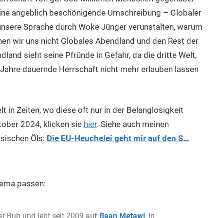
eine angeblich beschönigende Umschreibung – Globaler
 unsere Sprache durch Woke Jünger verunstalten, warum
nen wir uns nicht Globales Abendland und den Rest der
nd sieht seine Pfründe in Gefahr, da die dritte Welt,
t Jahre dauernde Herrschaft nicht mehr erlauben lassen
 in Zeiten, wo diese oft nur in der Belanglosigkeit
tober 2024, klicken sie
hier
. Siehe auch meinen
sischen Öls:
Die EU-Heuchelei geht mir auf den S…
Thema passen:
er Bub und lebt seit 2009 auf
Baan Metawi
, in