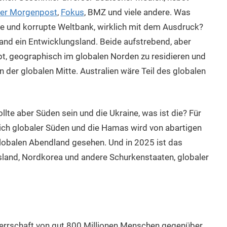
ner Morgenpost
,
Fokus
, BMZ und viele andere. Was
tte und korrupte Weltbank, wirklich mit dem Ausdruck?
ailand ein Entwicklungsland. Beide aufstrebend, aber
bt, geographisch im globalen Norden zu residieren und
in der globalen Mitte. Australien wäre Teil des globalen
llte aber Süden sein und die Ukraine, was ist die? Für
rlich globaler Süden und die Hamas wird von abartigen
lobalen Abendland gesehen. Und in 2025 ist das
land, Nordkorea und andere Schurkenstaaten, globaler
rherrschaft von gut 800 Millionen Menschen gegenüber