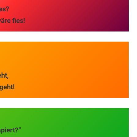
ies?
wäre fies!
.
eht,
 geht!
:
kapiert?“