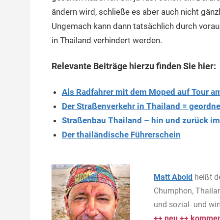
ändern wird, schließe es aber auch nicht gänzl
Ungemach kann dann tatsächlich durch vora
in Thailand verhindert werden.
Relevante Beiträge hierzu finden Sie hier:
Als Radfahrer mit dem Moped auf Tour am
Der Straßenverkehr in Thailand = geordn
Straßenbau Thailand – hin und zurück im
Der thailändische Führerschein
Matt Abold
heißt d
Chumphon, Thailan
und sozial- und wi
++ neu ++ komment