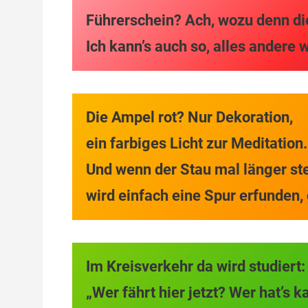
Führerschein? Ach, wozu denn d
Ich kann’s auch so, alles andere 
Die Ampel rot? Nur Dekoration,
ein farbiges Licht zur Meditation
Und wenn der Stau mal länger st
wird einfach eine Spur erfunden,
Im Kreisverkehr da wird studiert
„Wer fährt hier jetzt? Wer hat’s 