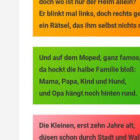
doch wo ist nur der Helm allein?
Er blinkt mal links, doch rechts g
ein Rätsel, das ihm selbst nichts
Und auf dem Moped, ganz famos
da hockt die halbe Familie bloß:
Mama, Papa, Kind und Hund,
und Opa hängt noch hinten rund.
Die Kleinen, erst zehn Jahre alt,
düsen schon durch Stadt und Wa