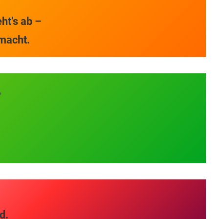
eht’s ab –
 macht.
,
ld.