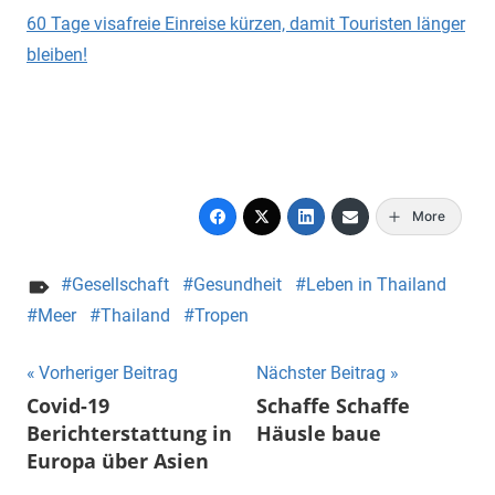
60 Tage visafreie Einreise kürzen, damit Touristen länger
bleiben!
More
Gesellschaft
Gesundheit
Leben in Thailand
Meer
Thailand
Tropen
Beitragsnavigation
Vorheriger Beitrag
Nächster Beitrag
Covid-19
Schaffe Schaffe
Berichterstattung in
Häusle baue
Europa über Asien