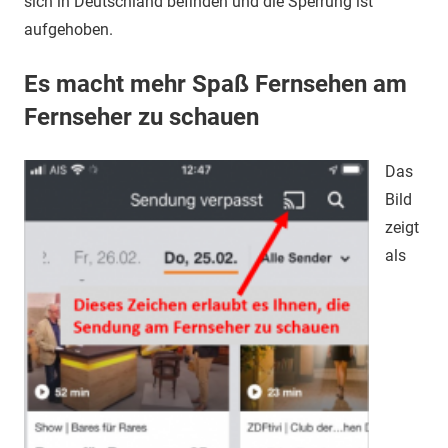
sich in Deutschland befinden und die Sperrung ist
aufgehoben.
Es macht mehr Spaß Fernsehen am
Fernseher zu schauen
Das
Bild
zeigt
als