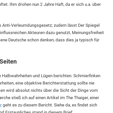
tet. Ihm drohen nun 2 Jahre Haft, da er sich u.a. über
es Anti-Verleumdungsgesetz; zudem lässt Der Spiegel
influssreichen Akteuren dazu genutzt, Meinungsfreiheit
ene Deutsche schon denken, dass dies ja typisch für
 Seiten
e Halbwahrheiten und Lügen berichten. Schmierfinken
iten, eine objektive Berichterstattung sollte nie
ken wird absolut nichts über die Sicht der Dinge vom
rche stieß ich auf einen Artikel im The Thaiger, einer
r
geht es zu diesem Bericht. Siehe da, es findet sich
d Erstaunliches stand in diesem Brief.