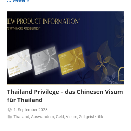
... weiter
Thailand Privilege – das Chinesen Visum
für Thailand
1. September 2023
Thailand
,
Auswandern
Matt
,
Geld
,
Visum
,
Zeitgeistkritik