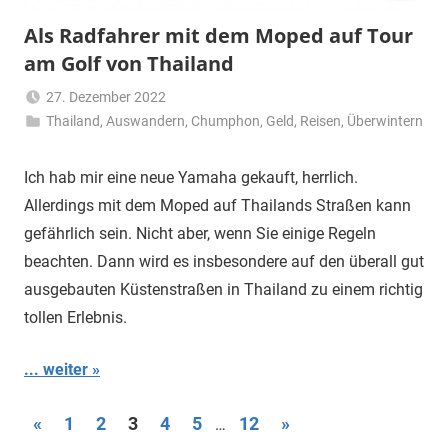
Als Radfahrer mit dem Moped auf Tour
am Golf von Thailand
27. Dezember 2022
Thailand
,
Auswandern
Matt
,
Chumphon
,
Geld
,
Reisen
,
Überwintern
Ich hab mir eine neue Yamaha gekauft, herrlich.
Allerdings mit dem Moped auf Thailands Straßen kann
gefährlich sein. Nicht aber, wenn Sie einige Regeln
beachten. Dann wird es insbesondere auf den überall gut
ausgebauten Küstenstraßen in Thailand zu einem richtig
tollen Erlebnis.
... weiter
Seitennummerierung
Vorherige
Nächste
«
1
2
3
4
5
12
»
…